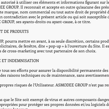
t autorisé à utiliser ces éléments et informations figurant sur l
 GROUP. Il reconnait et accepte en outre qu’aucune des prése
oute marque, nom commercial ou tout autre droit de propriété d
 en contradiction avec le présent article ou qui soit susceptible
GROUP, ses ayants-droits ou ayant-cause, à ce titre.
NT DE PRODUITS
pourra mettre en avant, à sa seule discrétion, certains produi
icitaires, de fenêtre, dite « pop-up » à l’ouverture du Site.
s de cross-marketing avec tout partenaire de son choix.
E ET INDEMNISATION
s ses efforts pour assurer la disponibilité permanente des se
es raisons techniques ou de maintenance, sans avertissement
x propres risques de l’Utilisateur. ASMODEE GROUP n’est pas re
ue le Site soit exempt de virus et autres composants dangereu
ppropriées pour protéger ses propres données et/ou logiciels 