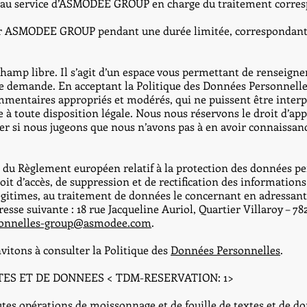
 au service d’ASMODEE GROUP en charge du traitement corre
ar ASMODEE GROUP pendant une durée limitée, correspondant 
 champ libre. Il s’agit d’un espace vous permettant de renseig
e demande. En acceptant la Politique des Données Personnelles
mmentaires appropriés et modérés, qui ne puissent être inter
 à toute disposition légale. Nous nous réservons le droit d’appré
r si nous jugeons que nous n’avons pas à en avoir connaissance
u Règlement européen relatif à la protection des données pe
roit d’accès, de suppression et de rectification des information
gitimes, au traitement de données le concernant en adressant
sse suivante : 18 rue Jacqueline Auriol, Quartier Villaroy – 7
onnelles-group@asmodee.com
.
nvitons à consulter la Politique des
Données Personnelles
.
XTES ET DE DONNEES < TDM-RESERVATION: 1>
opérations de moissonnage et de fouille de textes et de donné