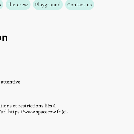
s
The crew
Playground
Contact us
on
 attentive
ions et restrictions liés à
’url
https://www.spacecow.fr
(ci-