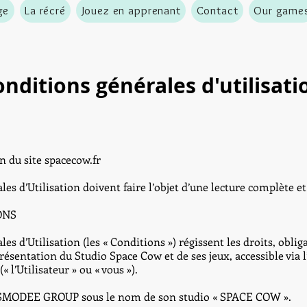
ge
La récré
Jouez en apprenant
Contact
Our game
nditions générales d'utilisati
on
du site spacecow.fr
s d’Utilisation doivent faire l’objet d’une lecture complète et
ONS
s d’Utilisation (les « Conditions ») régissent les droits, obligat
 présentation du Studio Space Cow et de ses jeux, accessible via l
(« l’Utilisateur » ou « vous »).
té ASMODEE GROUP sous le nom de son studio « SPACE COW ».