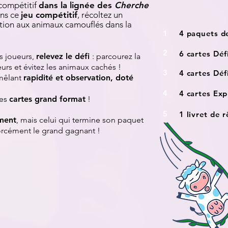
 compétitif
dans la lignée des
Cherche
ans ce
jeu compétitif
, récoltez un
tion aux animaux camouflés dans la
1
4 paquets d
2
6 cartes Déf
s joueurs,
relevez le défi
: parcourez la
eurs et évitez les animaux cachés !
3
4 cartes Déf
êlant
rapidité et observation, doté
4
4 cartes Exp
des
cartes grand format
!
5
1 livret de 
ment
, mais celui qui termine son paquet
forcément le grand gagnant !