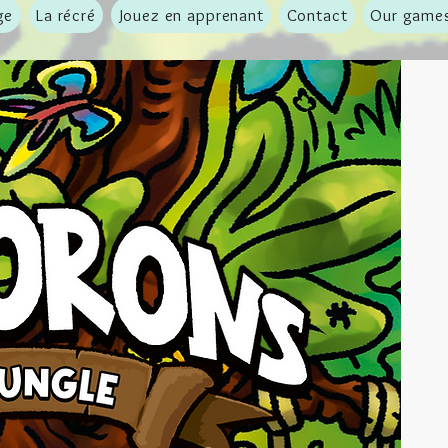
ge
La récré
Jouez en apprenant
Contact
Our game