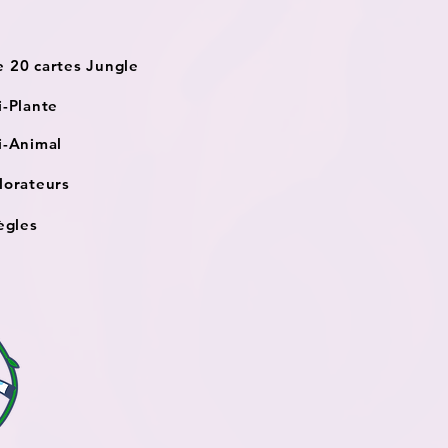
e 20 cartes Jungle
i-Plante
i-Animal
lorateurs
règles